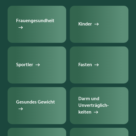
Frauengesundheit
Kinder
Sportler
Fasten
Darm und
Gesundes Gewicht
Unverträglich­
keiten