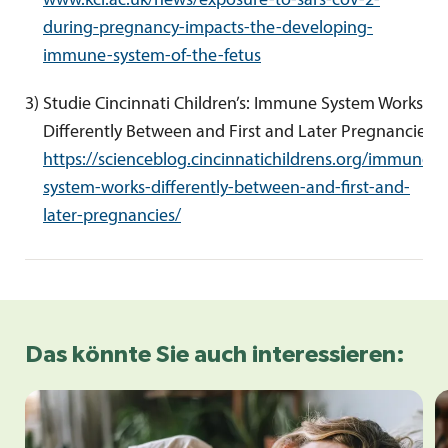
www.kcl.ac.uk/news/exposure-to-sars-cov-2-
during-pregnancy-impacts-the-developing-
immune-system-of-the-fetus
3
) 
Studie Cincinnati Children’s: Immune System Works 
Differently Between and First and Later Pregnancies: 
https://scienceblog.cincinnatichildrens.org/immune-
system-works-differently-between-and-first-and-
later-pregnancies/
Das könnte Sie auch interessieren: