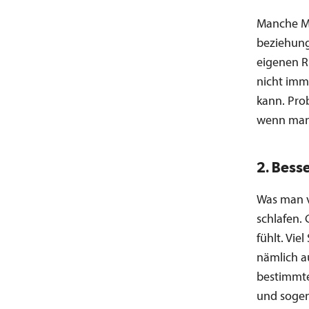
Manche Me
beziehung
eigenen R
nicht imm
kann. Prob
wenn man m
2. Bess
Was man 
schlafen. 
fühlt. Vie
nämlich a
bestimmte
und sogen