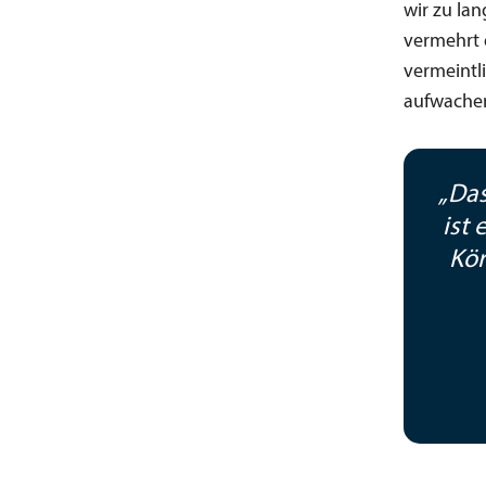
wir zu la
vermehrt 
vermeintl
aufwache
„
Das
ist
Kör