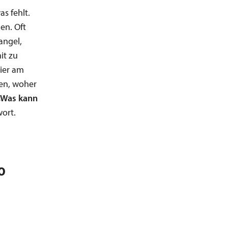
as fehlt.
en. Oft
angel,
it zu
hier am
en, woher
„Was kann
ort.
0