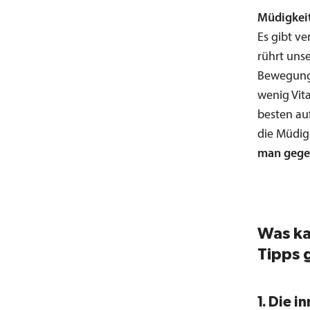
Müdigkeit
Es gibt v
rührt uns
Bewegungs
wenig Vit
besten au
die Müdig
man gegen
Was ka
Tipps 
1. Die 