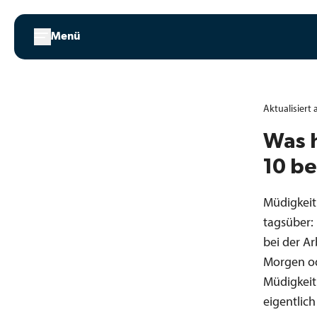
Zum
Inhalt
Menü
springen
Aktualisiert
Was h
10 b
Müdigkeit 
tagsüber:
bei der Ar
Morgen od
Müdigkeit
eigentlic