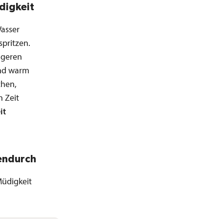
digkeit
Wasser
spritzen.
ngeren
und warm
chen,
n Zeit
it
endurch
Müdigkeit