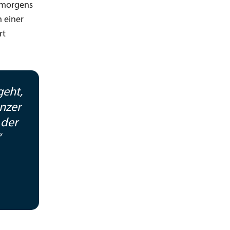
r morgens
 einer
rt
geht,
nzer
 der
“