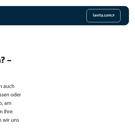
lavita.com
? –
rn auch
ssen oder
ro, am
n Ihre
 wir uns