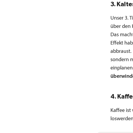
3. Kalt
Unser 3. T
über den H
Das macht
Effekt ha
abbraust.
sondern m
einplanen
überwind
4. Kaff
Kaffee ist
loswerden