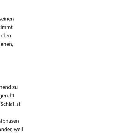
seinen
stimmt
inden
gehen,
chend zu
sgeruht
Schlaf ist
afphasen
nder, weil