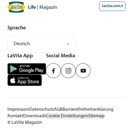
lavita.com
Sprache
Deutsch
LaVita App
Social Media
Impressum
Datenschutz
AGB
Barrierefreiheitserklärung
Kontakt
Downloads
Cookie Einstellungen
Sitemap
©
LaVita Magazin