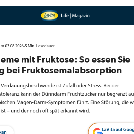
 am 03.08.2026
•
5
Min.
Lesedauer
eme mit Fruktose: So essen Sie
ig bei Fruktosemalabsorption
 Verdauungsbeschwerde ist Zufall oder Stress. Bei der
ntoleranz kann der Dünndarm Fruchtzucker nur begrenzt a
pischen Magen-Darm-Symptomen führt. Eine Störung, die w
 ist – und dennoch oft spät erkannt wird.
LaVita auf Goog
ken