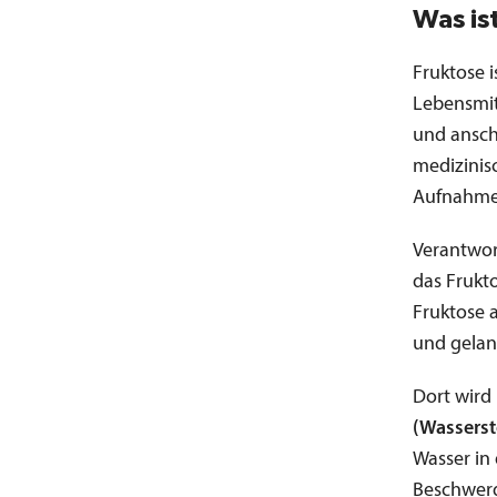
Was is
Fruktose i
Lebensmit
und anschl
medizinisc
Aufnahmep
Verantwor
das Frukt
Fruktose 
und gelan
Dort wird
(Wasserst
Wasser in
Beschwer