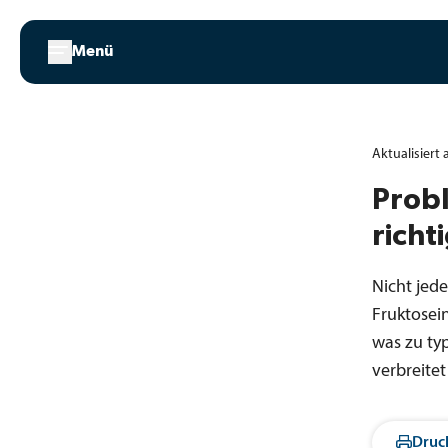
Zum
Inhalt
Menü
springen
Aktualisiert
Probl
richt
Nicht jede
Fruktosei
was zu ty
verbreitet
Druc