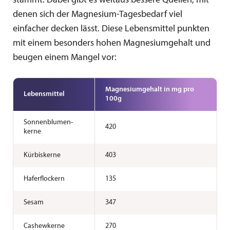
stammt. Dabei gibt es weitaus bessere Quellen, mit
denen sich der Magnesium-Tagesbedarf viel
einfacher decken lässt. Diese Lebensmittel punkten
mit einem besonders hohen Magnesiumgehalt und
beugen einem Mangel vor:
Magnesium­gehalt in mg pro
Lebensmittel
100g
Sonnenblumen­
420
kerne
Kürbiskerne
403
Haferflockern
135
Sesam
347
Cashewkerne
270