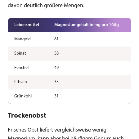
davon deutlich größere Mengen.
Lebensmittel
Magnesium­gehalt in mg pro 100g
Mangold
81
Spinat
58
Fenchel
49
Erbsen
33
Grünkohl
31
Trockenobst
Frisches Obst liefert vergleichsweise wenig
Magnesium, kann aber bei häufigem Genuss auch