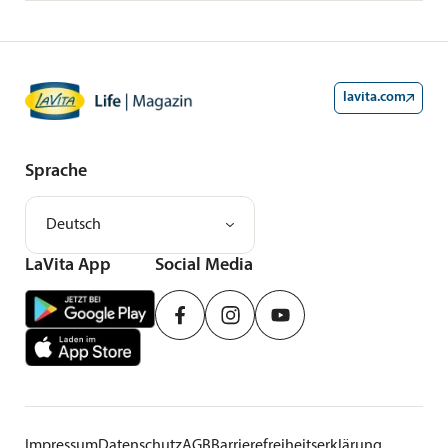
AdobeStock/cherryandbees
lavita.com
Sprache
Deutsch
LaVita App
Social Media
Impressum
Datenschutz
AGB
Barrierefreiheitserklärung