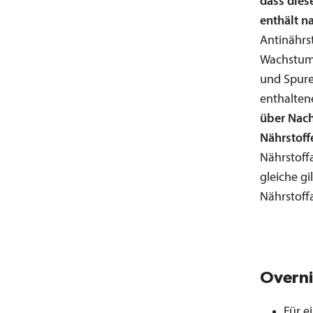
dass dies
enthält n
Antinährst
Wachstum 
und Spure
enthalten
über Nach
Nährstoff
Nährstoff
gleiche gi
Nährstoff
Overni
Für e