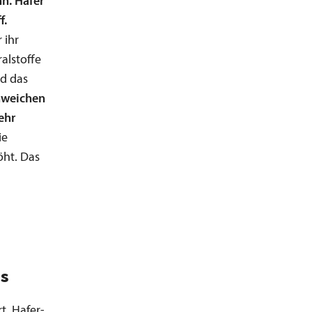
nn. Hafer
f.
 ihr
alstoffe
nd das
nweichen
ehr
ie
öht. Das
`s
t, Hafer-