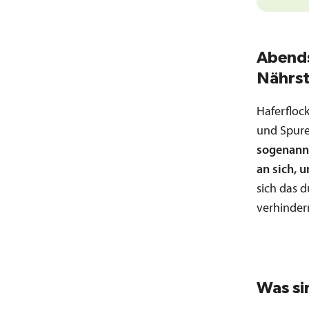
Abends
Nährst
Haferfloc
und Spur
sogenannt
an sich, 
sich das d
verhindern
Was si