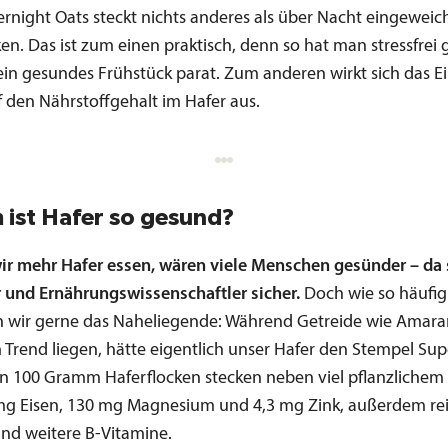
ernight Oats steckt nichts anderes als über Nacht eingeweic
en. Das ist zum einen praktisch, denn so hat man stressfrei 
in gesundes Frühstück parat. Zum anderen wirkt sich das 
f den Nährstoffgehalt im Hafer aus.
ist Hafer so gesund?
r mehr Hafer essen, wären viele Menschen gesünder – da 
 und Ernährungswissenschaftler sicher.
Doch wie so häufig
 wir gerne das Naheliegende: Während Getreide wie Amar
 Trend liegen, hätte eigentlich unser Hafer den Stempel Su
 In 100 Gramm Haferflocken stecken neben viel pflanzlichem
mg Eisen, 130 mg Magnesium und 4,3 mg Zink, außerdem rei
und weitere B-Vitamine.