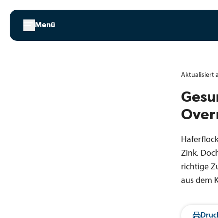
Zum
Inhalt
Menü
springen
Aktualisiert
Gesu
Over
Haferfloc
Zink. Doc
richtige Z
aus dem K
Druc