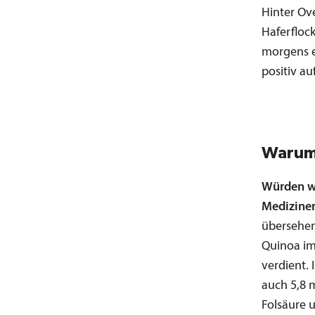
Hinter Ov
Haferflock
morgens e
positiv au
Warum 
Würden wi
Mediziner
übersehen
Quinoa im
verdient.
auch 5,8 
Folsäure 