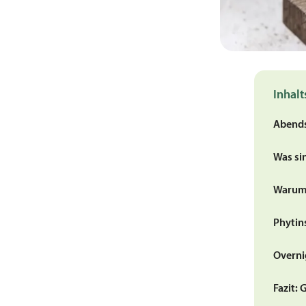
Inhalt
Abends
Was si
Warum 
Phytin
Overni
Fazit: