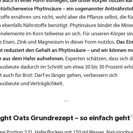
e auch in einer Form vorliegen, die unser Körper nutzen ka
atürlicherweise Phytinsäure – ein sogenannter Antinährstof
offe ernähren uns nicht, wohl aber die Pflanze selbst, die für
ebenfalls Nährstoffe benötigt. Phytinsäure bindet die Miner
nelemente im Korn teilweise an sich. Für unseren Körper si
e Eisen, Zink und Magnesium in dieser Form nutzlos.
Das Ei
t reduziert den Gehalt an Phytinsäure – und wir können m
e aus dem Hafer aufnehmen.
Experten schätzen, dass sich d
ausbeute dadurch im Schnitt um etwa 20 bis 30 Prozent erh
lt auch für Brot: Darf es länger gehen, verbessern sich
ausbeute und Verträglichkeit.
ght Oats Grundrezept – so einfach geht
ine Portion 5 EL Haferflocken mit 150 ml Wasser, Naturjoghur