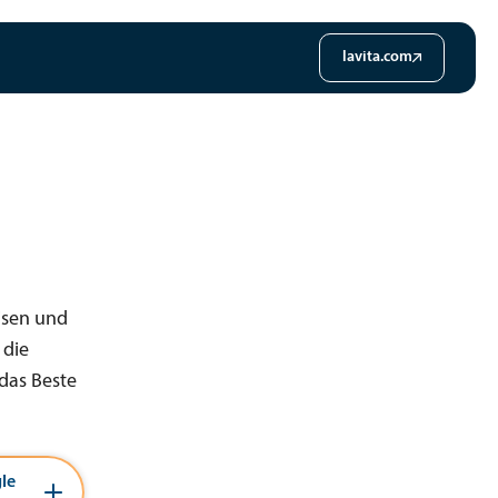
lavita.com
isen und
 die
 das Beste
le