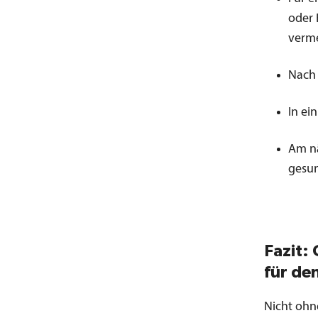
oder 
verm
Nach 
In ei
Am nä
gesun
Fazit:
für de
Nicht ohn