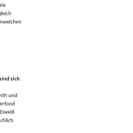
hte
gleich
Einweichen
sind sich
anth und
perfood
 Eiweiß
chlich