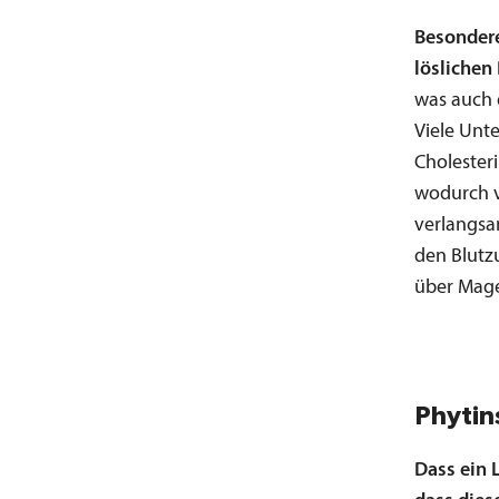
Besondere
löslichen 
was auch 
Viele Unt
Cholester
wodurch v
verlangsa
den Blutz
über Mage
Phytin
Dass ein 