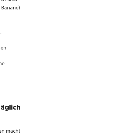
r Banane)
.
len.
ne
äglich
hen macht