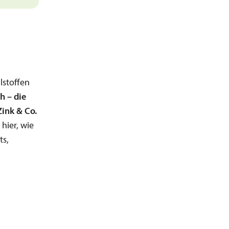
lstoffen
h – die
Zink & Co.
hier, wie
ts,