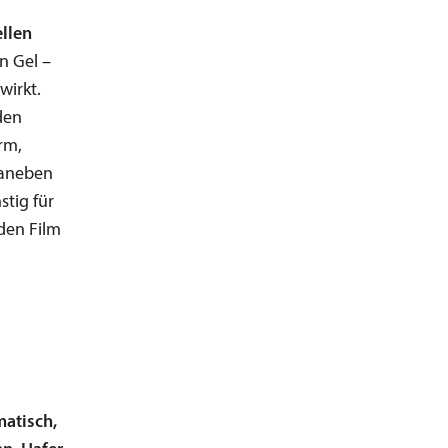
ellen
n Gel –
wirkt.
den
rm,
Daneben
tig für
den Film
matisch,