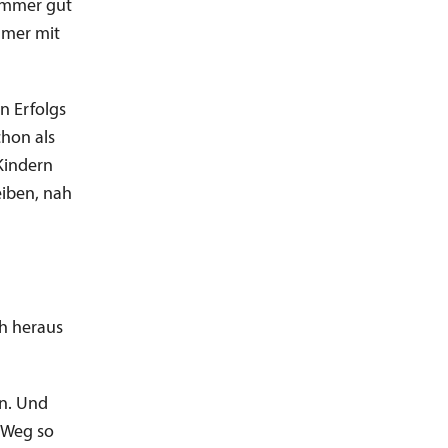
 immer gut
immer mit
en Erfolgs
chon als
Kindern
eiben, nah
ch heraus
en. Und
n Weg so