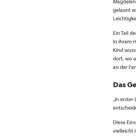
Magdalena
gelaunt wi
Leichtigk
Ein Teil d
in ihrem 
Kind wuss
dort, wo 
an der Fa
Das Ge
„In erste
entscheide
Diese Ein
vielleicht