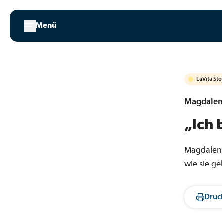
Zum
Inhalt
Menü
springen
LaVita Sto
Magdalen
„Ich 
Magdalena
wie sie ge
Druc