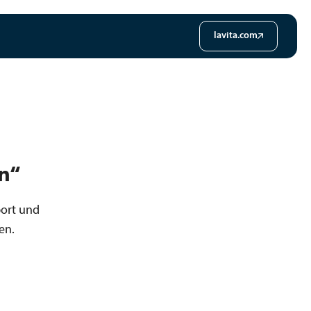
lavita.com
en“
port und
en.