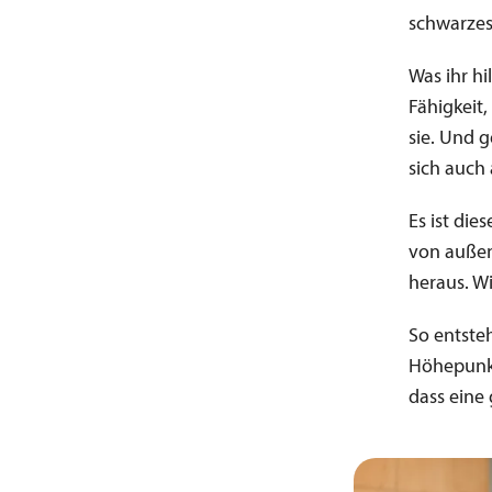
schwarzes 
Was ihr hi
Fähigkeit,
sie. Und 
sich auch 
Es ist die
von außen
heraus. Wic
So entsteh
Höhepunkt
dass eine 