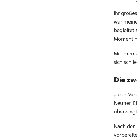
Ihr großes
war meine 
begleitet 
Moment hi
Mit ihren 
sich schli
Die zw
„Jede Med
Neuner. Ei
überwiegt
Nach den O
vorbereite