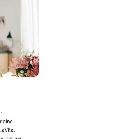
r
r eine
LaVita,