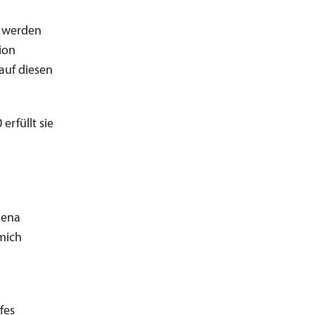
zu werden
ion
 auf diesen
erfüllt sie
lena
 mich
fes