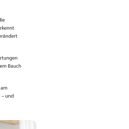
die
erkennt
erändert
wartungen
 dem Bauch
n am
t – und