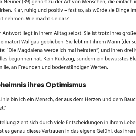
 Neuner (39) gehört zu der Art von Menschen, die einfach
rken. Klar, ruhig und positiv – fast so, als würde sie Dinge 
eit nehmen. Wie macht sie das?
er Antwort liegt in ihrem Alltag selbst. Sie ist trotz ihres groß
Heimatort Wallgau geblieben. Sie lebt mit ihrem Mann (der s
te: "Die Magdalena werde ich mal heiraten“) und ihren drei 
alles begonnen hat. Kein Rückzug, sondern ein bewusstes Bl
milie, an Freunden und bodenständigen Werten.
heimnis ihres Optimismus
r Linie bin ich ein Mensch, der aus dem Herzen und dem Bau
t.“
stellung zieht sich durch viele Entscheidungen in ihrem Leb
 ist es genau dieses Vertrauen in das eigene Gefühl, das ihre