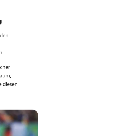
g
 den
n.
icher
raum,
ie diesen