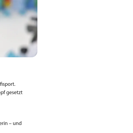
isport.
opf gesetzt
erin – und