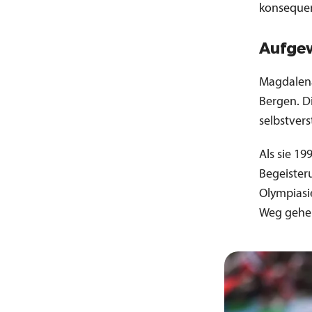
konsequen
Aufge
Magdalena
Bergen. D
selbstvers
Als sie 19
Begeisteru
Olympiasie
Weg gehen 