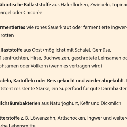
äbiotische Ballaststoffe
aus Haferflocken, Zwiebeln, Topin
argel oder Chicorée
rmentiertes
wie rohes Sauerkraut oder fermentierte Ingwer
rotten
llaststoffe
aus Obst (möglichst mit Schale), Gemüse,
lsenfrüchten, Hirse, Buchweizen, geschrotete Leinsamen o
ohsamen oder Vollkorn (wenn es vertragen wird)
deln, Kartoffeln oder Reis gekocht und wieder abgekühlt
.
tsteht resistente Stärke, ein Superfood für gute Darmbakter
lchsäurebakterien
aus Naturjoghurt, Kefir und Dickmilch
tterstoffe
z. B. Löwenzahn, Artischocken, Ingwer und weiter
rbe Lebensmittel