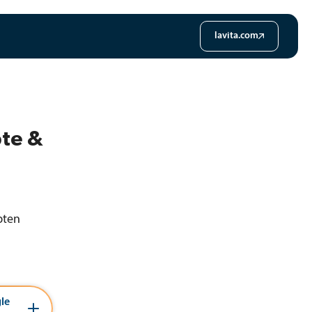
lavita.com
pte &
pten
le