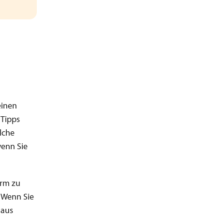
einen
 Tipps
lche
wenn Sie
arm zu
 Wenn Sie
 aus