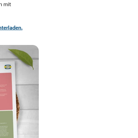
h mit
terladen.