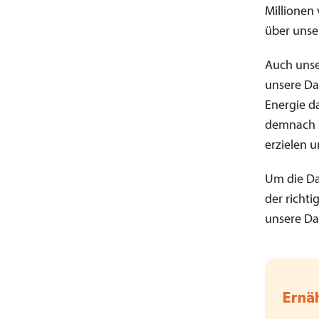
Millionen
über unse
Auch unse
unsere Da
Energie d
demnach l
erzielen u
Um die Da
der richt
unsere Da
Ernä