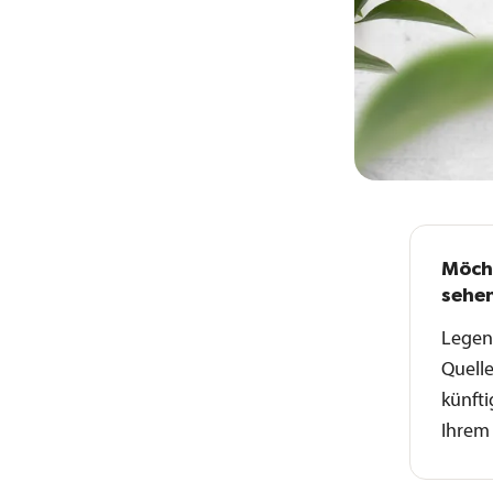
Möcht
sehe
Legen 
Quelle
künfti
Ihrem