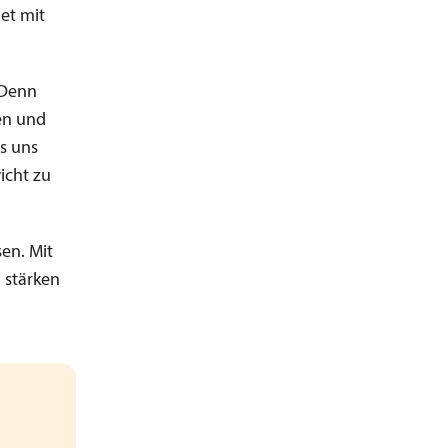
et mit
 Denn
en und
s uns
icht zu
en. Mit
 stärken