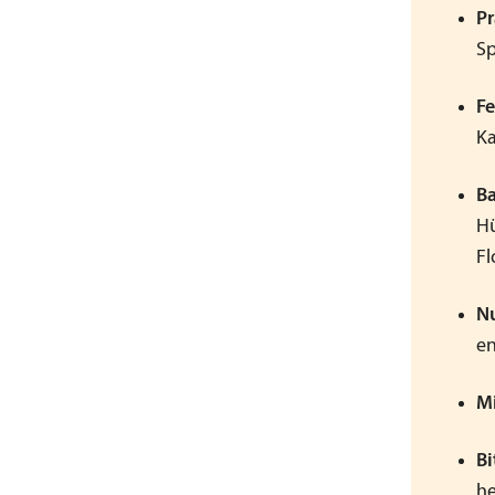
Pr
Sp
Fe
Ka
Ba
Hü
Fl
Nu
en
Mi
Bi
he