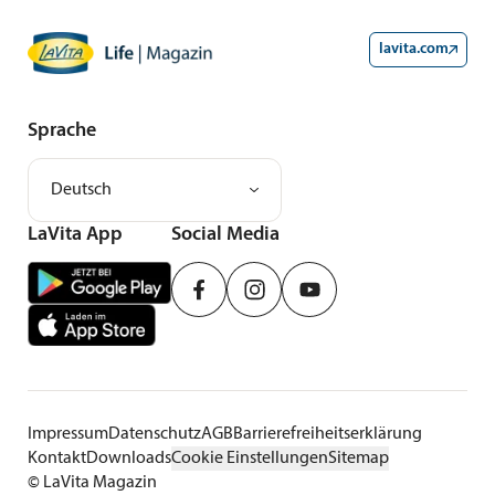
lavita.com
Sprache
Deutsch
LaVita App
Social Media
Impressum
Datenschutz
AGB
Barrierefreiheitserklärung
Kontakt
Downloads
Cookie Einstellungen
Sitemap
©
LaVita Magazin