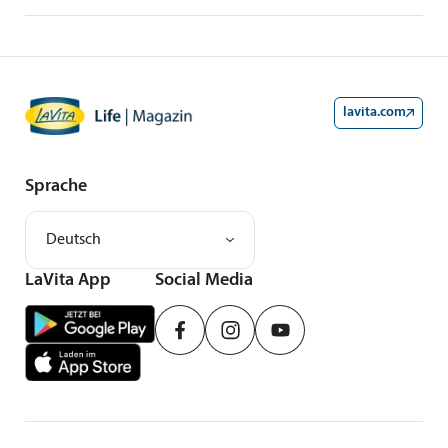
Millemari Verlag
lavita.com
Sprache
Deutsch
LaVita App
Social Media