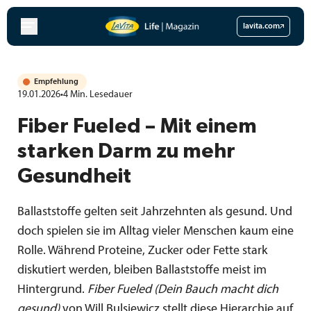
Zum
Inhalt
lavita.com
springen
Empfehlung
19.01.2026
•
4
Min.
Lesedauer
Fiber Fueled – Mit einem
starken Darm zu mehr
Gesundheit
Ballaststoffe gelten seit Jahrzehnten als gesund. Und
doch spielen sie im Alltag vieler Menschen kaum eine
Rolle. Während Proteine, Zucker oder Fette stark
diskutiert werden, bleiben Ballaststoffe meist im
Hintergrund.
Fiber Fueled (Dein Bauch macht dich
gesund)
von Will Bulsiewicz stellt diese Hierarchie auf