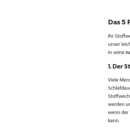
Das 5 
Ihr Stoff
unser lei
in seine
n
1. Der 
Viele Men
Schlafdau
Stoffwech
werden und
wenn der 
kann.