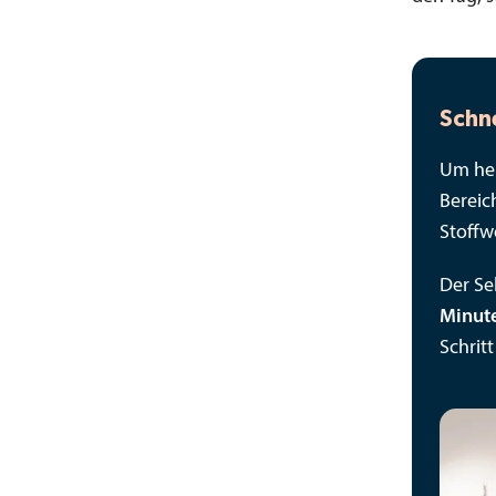
Schn
Um her
Bereic
Stoffw
Der Sel
Minut
Schrit