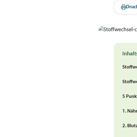
Druc
Inhalt
Stoffw
Stoffw
5 Punk
1. Nähr
2. Blu