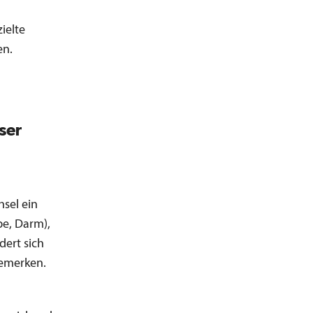
zielte
en.
ser
hsel ein
be, Darm),
dert sich
bemerken.