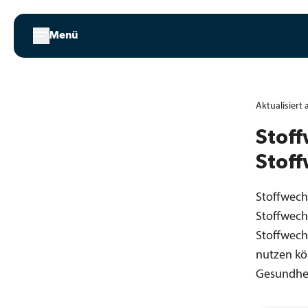
Zum
Inhalt
Menü
springen
Aktualisiert
Stoff
Stoff
Stoffwech
Stoffwech
Stoffwech
nutzen kö
Gesundhei