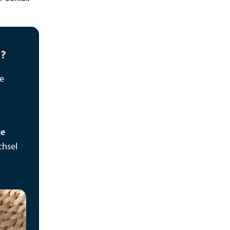
l?
he
ge
chsel