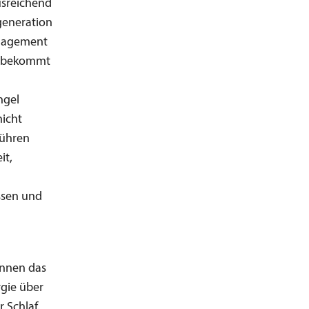
usreichend
generation
anagement
r bekommt
ngel
nicht
führen
it,
ssen und
önnen das
rgie über
 Schlaf.