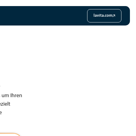
lavita.com
r
s um Ihren
zielt
e