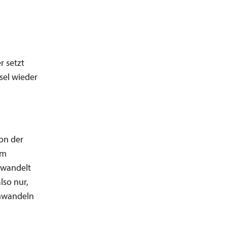
r setzt
sel wieder
on der
em
ewandelt
lso nur,
umwandeln