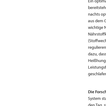
Ein optima
bereitste
nachts op
aus dem G
wichtige 
Nährstoff
(Stoffwech
reguliere
dazu, dass
Heißhunge
Leistungs
geschlafen
Die Forsc
System sta
den Tag, 