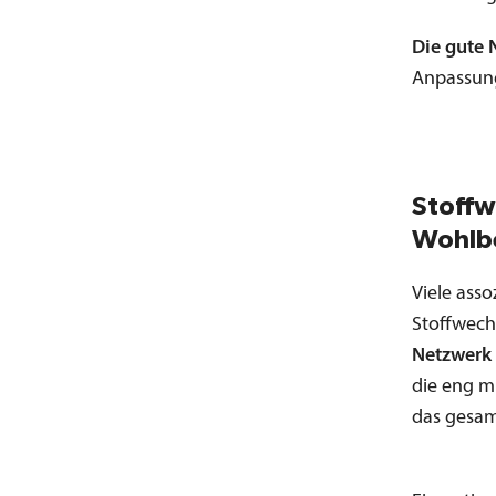
Die gute 
Anpassung
Stoffw
Wohlb
Viele ass
Stoffwechs
Netzwerk
die eng m
das gesam