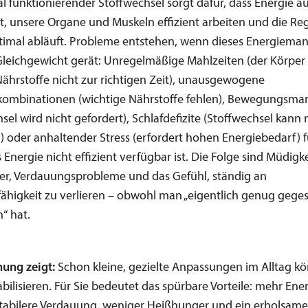
l funktionierender Stoffwechsel sorgt dafür, dass Energie a
ht, unsere Organe und Muskeln effizient arbeiten und die Re
timal abläuft. Probleme entstehen, wenn dieses Energiem
leichgewicht gerät: Unregelmäßige Mahlzeiten (der Körpe
Nährstoffe nicht zur richtigen Zeit), unausgewogene
kombinationen (wichtige Nährstoffe fehlen), Bewegungsma
sel wird nicht gefordert), Schlafdefizite (Stoffwechsel kann 
n) oder anhaltender Stress (erfordert hohen Energiebedarf) 
 Energie nicht effizient verfügbar ist. Die Folge sind Müdigke
r, Verdauungsprobleme und das Gefühl, ständig an
fähigkeit zu verlieren – obwohl man „eigentlich genug gege
“ hat.
hung zeigt:
Schon kleine, gezielte Anpassungen im Alltag k
bilisieren. Für Sie bedeutet das spürbare Vorteile: mehr Ene
stabilere Verdauung, weniger Heißhunger und ein erholsamer